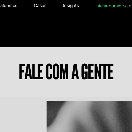
s
 atuamos
Onde atuamos
Casos
Casos
Insights
Insights
Iniciar conversa e
Inic
FALE COM A GENTE