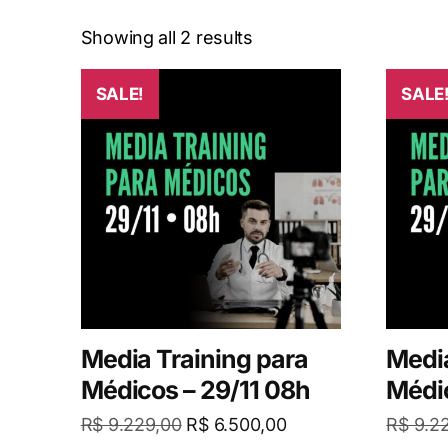
Showing all 2 results
SALE!
SALE
Media Training para
Media
Médicos – 29/11 08h
Médic
R$
9.229,00
R$
6.500,00
R$
9.2