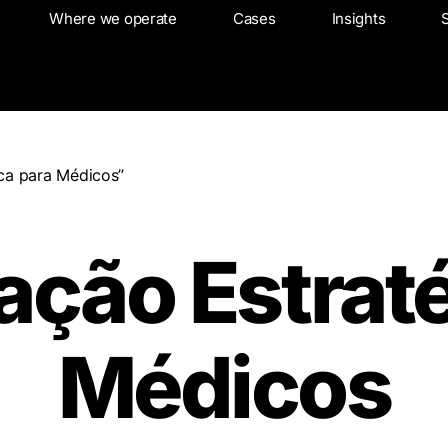
About
Where we operate
Where we operate
Cases
Cases
Insights
Insights
ca para Médicos”
ção Estraté
Médicos