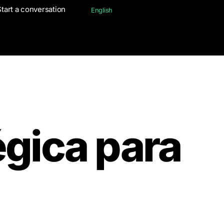
Start a conversation
Start a conversation
English
English
gica para