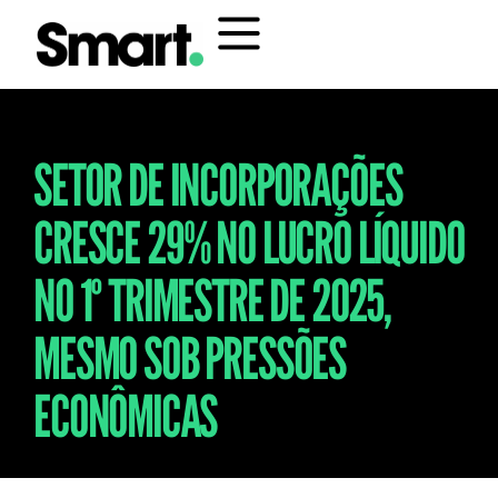
SETOR DE INCORPORAÇÕES
CRESCE 29% NO LUCRO LÍQUIDO
NO 1º TRIMESTRE DE 2025,
MESMO SOB PRESSÕES
ECONÔMICAS