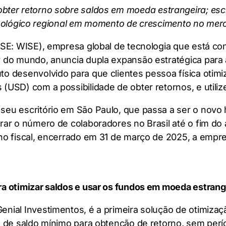
obter retorno sobre saldos em moeda estrangeira; escr
nológico regional em momento de crescimento no mer
LSE: WISE), empresa global de tecnologia que está co
r do mundo, anuncia dupla expansão estratégica para
o desenvolvido para que clientes pessoa física otimi
(USD) com a possibilidade de obter retornos, e utiliz
seu escritório em São Paulo, que passa a ser o novo
rar o número de colaboradores no Brasil até o fim do
ano fiscal, encerrado em 31 de março de 2025, a emp
ra otimizar saldos e usar os fundos em moeda estran
enial Investimentos, é a primeira solução de otimiza
os de saldo mínimo para obtenção de retorno, sem per