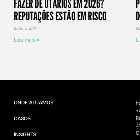
FAZER DE OTÁRIOS EM 2026?
P
REPUTAÇÕES ESTÃO EM RISCO
D
maio 4, 2026
ma
Leia mais »
L
ONDE ATUAMOS
h
+
R
CASOS
J
C
INSIGHTS