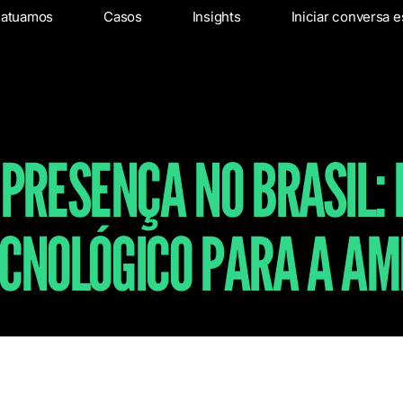
os
 atuamos
Onde atuamos
Casos
Insights
Casos
Insights
Iniciar conversa e
In
 PRESENÇA NO BRASIL:
CNOLÓGICO PARA A AM