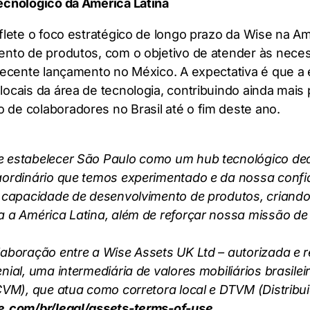
ecnológico da América Latina
flete o foco estratégico de longo prazo da Wise na Am
ento de produtos, com o objetivo de atender às neces
 recente lançamento no México. A expectativa é que
cais da área de tecnologia, contribuindo ainda mais p
de colaboradores no Brasil até o fim deste ano.
e estabelecer São Paulo como um hub tecnológico de
aordinário que temos experimentado e da nossa confia
a capacidade de desenvolvimento de produtos, criand
 a América Latina, além de reforçar nossa missão de t
aboração entre a Wise Assets UK Ltd – autorizada e r
ial, uma intermediária de valores mobiliários brasilei
VM), que atua como corretora local e DTVM (Distribuid
se.com/br/legal/assets-terms-of-use
.