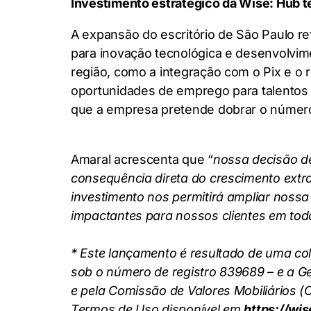
Investimento estratégico da Wise: Hub t
A expansão do escritório de São Paulo re
para inovação tecnológica e desenvolvim
região, como a integração com o Pix e o
oportunidades de emprego para talentos lo
que a empresa pretende dobrar o número 
Amaral acrescenta que “
nossa decisão d
consequência direta do crescimento extr
investimento nos permitirá ampliar noss
impactantes para nossos clientes em toda
* Este lançamento é resultado de uma col
sob o número de registro 839689 – e a Gen
e pela Comissão de Valores Mobiliários (C
Termos de Uso disponível em
https://wi