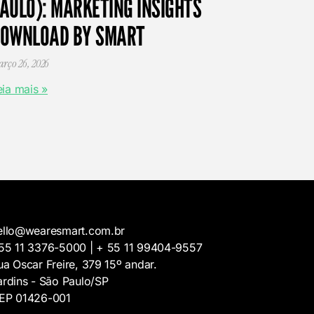
AULO): MARKETING INSIGHTS
OWNLOAD BY SMART
rço 26, 2026
eia mais »
ello@wearesmart.com.br
55 11 3376-5000 | + 55 11 99404-9557
ua Oscar Freire, 379 15º andar.
ardins - São Paulo/SP
EP 01426-001