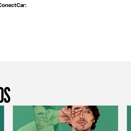
 ConectCar:
OS