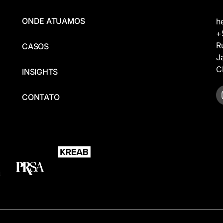
ONDE ATUAMOS
h
+
R
CASOS
J
C
INSIGHTS
CONTATO