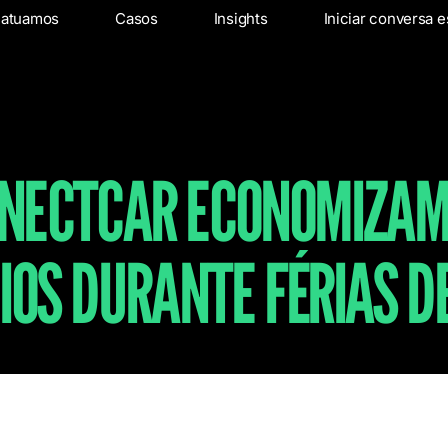
os
 atuamos
Onde atuamos
Casos
Insights
Casos
Insights
Iniciar conversa e
In
ONECTCAR ECONOMIZAM
IOS DURANTE FÉRIAS DE