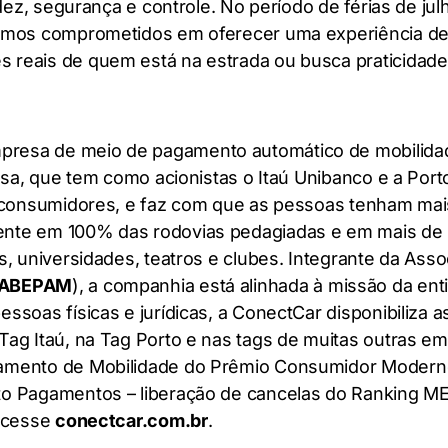
luidez, segurança e controle. No período de férias de
iremos comprometidos em oferecer uma experiência d
 reais de quem está na estrada ou busca praticidade 
resa de meio de pagamento automático de mobilidad
resa, que tem como acionistas o Itaú Unibanco e a Port
s consumidores, e faz com que as pessoas tenham mai
nte em 100% das rodovias pedagiadas e em mais de 
s, universidades, teatros e clubes. Integrante da Ass
ABEPAM
), a companhia está alinhada à missão da ent
ssoas físicas e jurídicas, a ConectCar disponibiliza 
Tag Itaú, na Tag Porto e nas tags de muitas outras 
gamento de Mobilidade do Prêmio Consumidor Modern
nto Pagamentos – liberação de cancelas do Ranking M
 acesse
conectcar.com.br
.