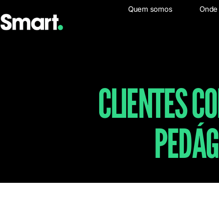
Quem somos
Quem som
Onde
CLIENTES C
PEDÁG