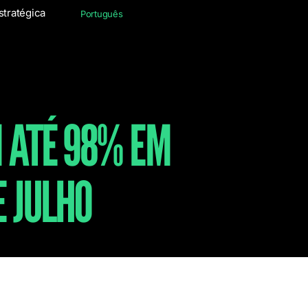
stratégica
iciar conversa estratégica
Português
Português
 ATÉ 98% EM
 JULHO