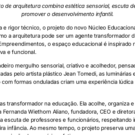
to de arquitetura combina estética sensorial, escuta
promover o desenvolvimento infantil.
a e rigor técnico, o projeto do novo Núcleo Educaciona
o a arquitetura pode ser um agente transformador d
 Empreendimentos, o espaço educacional é inspirado n
va e funcional.
iro mergulho sensorial, criativo e acolhedor, pensad
radas pelo artista plástico Jean Tomedi, as luminária
rio com formas onduladas criam uma experiência lúdic
as transformador na educação. Ela acolhe, organiza e i
aria Fernanda Wiethorn Aliano, fundadora, CEO e direto
 escuta de professores e funcionários, respeitando 
eira infância. Ao mesmo tempo, o projeto preserva um