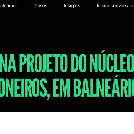
os
 atuamos
Onde atuamos
Casos
Insights
Casos
Insights
Iniciar conversa e
In
NA PROJETO DO NÚCLE
IONEIROS, EM BALNEÁR