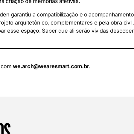
na criação de memórias afetivas.
lden garantiu a compatibilização e o acompanhament
jeto arquitetônico, complementares e pela obra civil
upar esse espaço. Saber que ali serão vividas descobe
o com
we.arch@wearesmart.com.br
.
OS