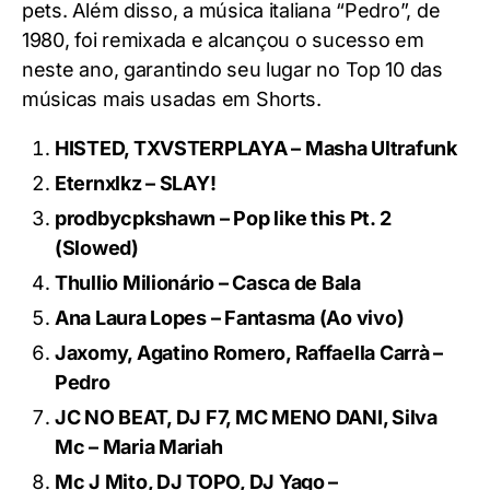
pets. Além disso, a música italiana “Pedro”, de
1980, foi remixada e alcançou o sucesso em
neste ano, garantindo seu lugar no Top 10 das
músicas mais usadas em Shorts.
HISTED, TXVSTERPLAYA – Masha Ultrafunk
Eternxlkz – SLAY!
prodbycpkshawn – Pop like this Pt. 2
(Slowed)
Thullio Milionário – Casca de Bala
Ana Laura Lopes – Fantasma (Ao vivo)
Jaxomy, Agatino Romero, Raffaella Carrà –
Pedro
JC NO BEAT, DJ F7, MC MENO DANI, Silva
Mc – Maria Mariah
Mc J Mito, DJ TOPO, DJ Yago –