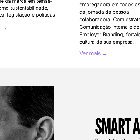
de da marca em temas-
empregadora em todos os
omo sustentabilidade,
da jornada da pessoa
ca, legislação e políticas
colaboradora. Com estrat
Comunicação Interna e de
s →
Employer Branding, forta
cultura da sua empresa.
Ver mais →
SMART 