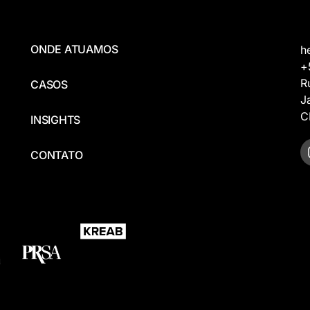
ONDE ATUAMOS
h
+
R
CASOS
J
C
INSIGHTS
CONTATO