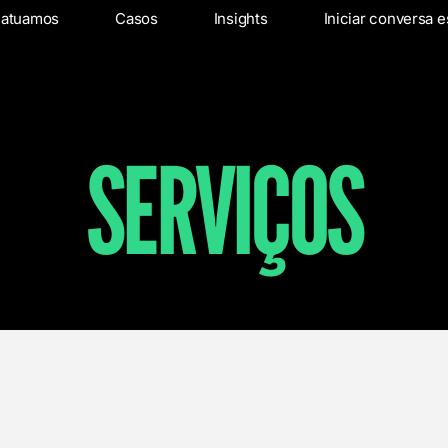
s
 atuamos
Onde atuamos
Casos
Casos
Insights
Insights
Iniciar conversa e
Inic
SERVIÇOS